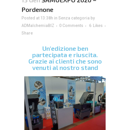
Pordenone
Posted at 13:38h
in
Senza categoria
by
ADMalchemiaBIZ
0 Comments
6
Likes
Share
Un'edizione ben
partecipata e riuscita.
Grazie ai clienti che sono
venuti al nostro stand