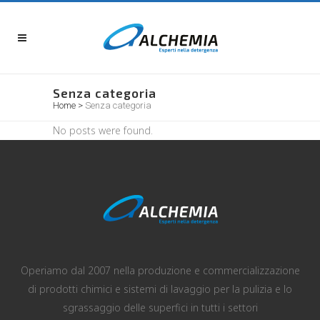
Senza categoria
Home
>
Senza categoria
No posts were found.
Operiamo dal 2007 nella produzione e commercializzazione
di prodotti chimici e sistemi di lavaggio per la pulizia e lo
sgrassaggio delle superfici in tutti i settori