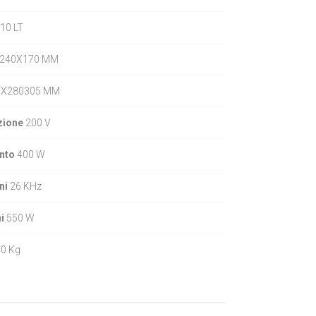
10 LT
240X170 MM
X280305 MM
zione
200 V
nto
400 W
ni
26 KHz
ni
550 W
.0 Kg