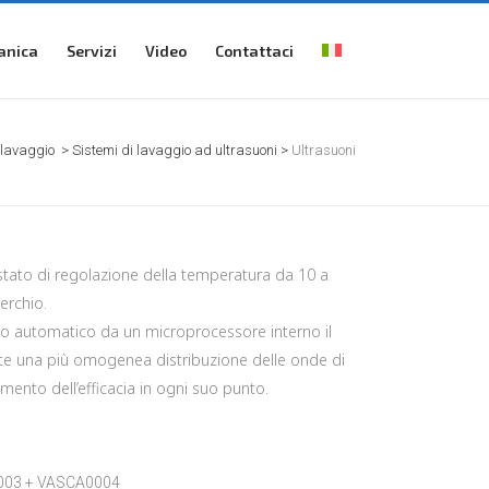
anica
Servizi
Video
Contattaci
 lavaggio
>
Sistemi di lavaggio ad ultrasuoni
>
Ultrasuoni
stato di regolazione della temperatura da 10 a
erchio.
modo automatico da un microprocessore interno il
tte una più omogenea distribuzione delle onde di
mento dell’efficacia in ogni suo punto.
03 + VASCA0004