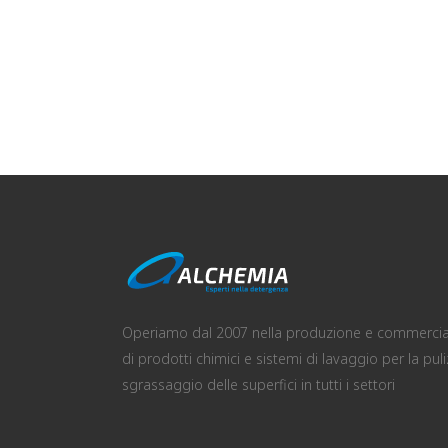
Operiamo dal 2007 nella produzione e commercia
di prodotti chimici e sistemi di lavaggio per la puli
sgrassaggio delle superfici in tutti i settori