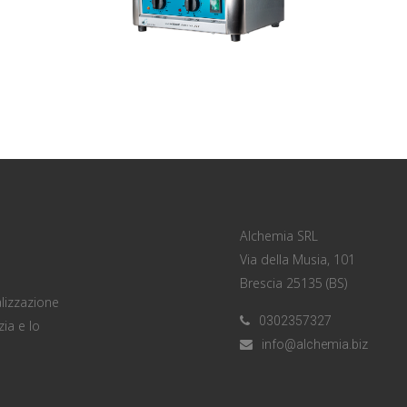
Alchemia SRL
Via della Musia, 101
Brescia 25135 (BS)
lizzazione
0302357327
zia e lo
info@alchemia.biz