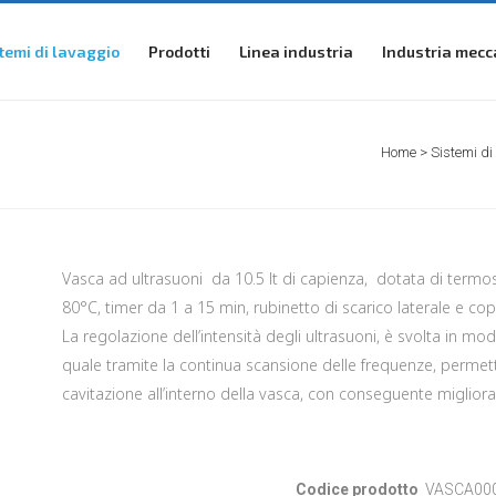
temi di lavaggio
Prodotti
Linea industria
Industria mecc
Home
>
Sistemi di
Vasca ad ultrasuoni da 10.5 lt di capienza, dotata di termo
80°C, timer da 1 a 15 min, rubinetto di scarico laterale e cop
La regolazione dell’intensità degli ultrasuoni, è svolta in 
quale tramite la continua scansione delle frequenze, perme
cavitazione all’interno della vasca, con conseguente migliora
Codice prodotto
VASCA000