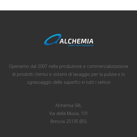
Operiamo dal 2007 nella produzione e commercializzazione
di prodotti chimici e sistemi di lavaggio per la pulizia e lo
sgrassaggio delle superfici in tutti i settori
Alchemia SRL
Via della Musia, 101
Brescia 25135 (BS)