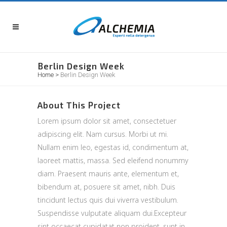
Berlin Design Week
Home
>
Berlin Design Week
About This Project
Lorem ipsum dolor sit amet, consectetuer
adipiscing elit. Nam cursus. Morbi ut mi.
Nullam enim leo, egestas id, condimentum at,
laoreet mattis, massa. Sed eleifend nonummy
diam. Praesent mauris ante, elementum et,
bibendum at, posuere sit amet, nibh. Duis
tincidunt lectus quis dui viverra vestibulum.
Suspendisse vulputate aliquam dui.Excepteur
sint occaecat cupidatat non proident, sunt in