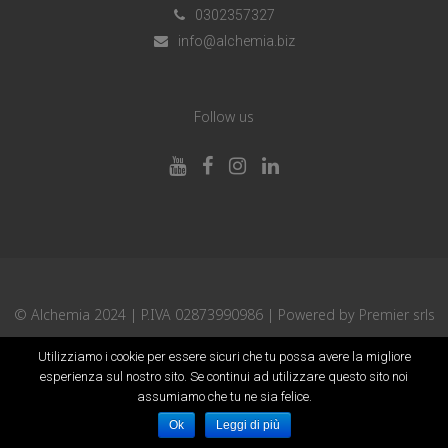
0302357327
info@alchemia.biz
Follow us
© Alchemia 2024 | P.IVA 02873990986 | Powered by
Premier srls
Utilizziamo i cookie per essere sicuri che tu possa avere la migliore
esperienza sul nostro sito. Se continui ad utilizzare questo sito noi
assumiamo che tu ne sia felice.
Italiano
Ok
Leggi di più